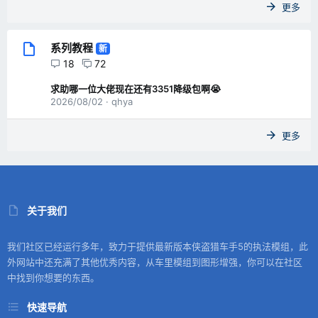
更多
系列教程
新
18
72
求助哪一位大佬现在还有3351降级包啊😭
2026/08/02
qhya
更多
关于我们
我们社区已经运行多年，致力于提供最新版本侠盗猎车手5的执法模组，此
外网站中还充满了其他优秀内容，从车里模组到图形增强，你可以在社区
中找到你想要的东西。
快速导航