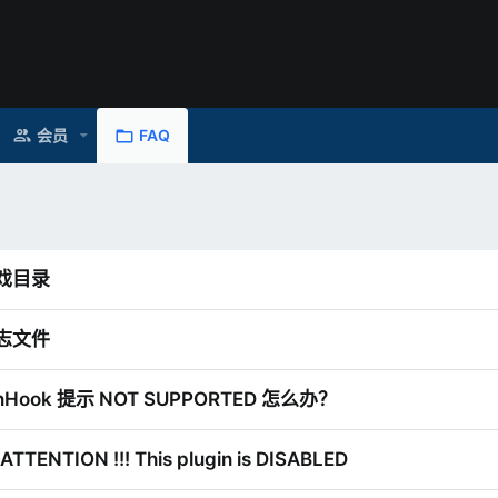
会员
FAQ
戏目录
志文件
inHook 提示 NOT SUPPORTED 怎么办？
TTENTION !!! This plugin is DISABLED
如果 Installed game version 后面
Supported game versions 即代表