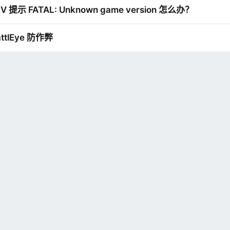
RAGEPluginHook 版本不支持你的
kV 提示 FATAL: Unknown game version 怎么办？
试更新
LSPDFR
（内含 RAGEPluginHo
的游戏
https://lspdfrcn.net/resources/3/
如果 Installed game version 后面
ttlEye 防作弊
Supported game versions 即代表你的
RAGEPluginHook 已经支持最新版
Rockstar Games Launcher
还未更新游戏，如果安装过降级补丁，
游戏完整性