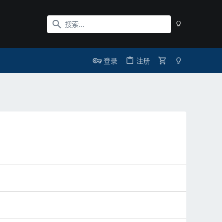
登录
注册
分享：
点击文
2023/11/07
件夹图
最后编
标的按
点
辑：
分享：
描述问题后点击
钮打开
2023/11/07
2023/11/07
我
添加附件
按钮将
安装位
最后编
发
你的日志文件作
分享：
辑：
置​
帖
为附件一同发布​
2023/11/08
2023/11/07
的数字大于
最后编辑：
你使用的
LSPDFR
分享：
2023/11/10