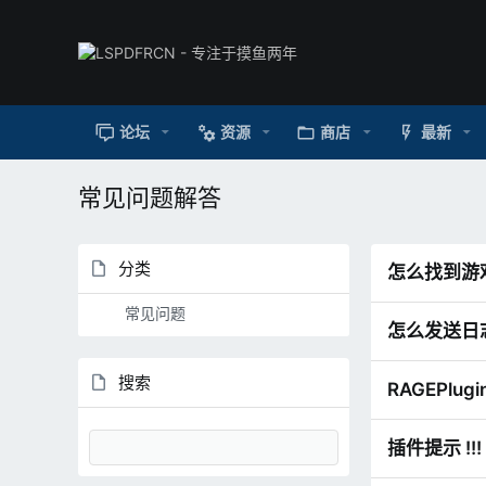
论坛
资源
商店
最新
常见问题解答
分类
怎么找到游
常见问题
怎么发送日
找
到
搜索
RAGEPlug
游
戏
目
插件提示 !!! A
录