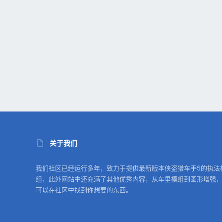
关于我们
我们社区已经运行多年，致力于提供最新版本侠盗猎车手5的执法
组，此外网站中还充满了其他优秀内容，从车里模组到图形增强
可以在社区中找到你想要的东西。