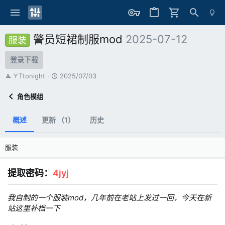
警员短裙制服mod
2025-07-12
服装
登录下载
作
创
YTtonight
2025/07/03
者
建
日
角色模组
期
概述
更新 （1）
历史
服装
提取密码：
4jyj
我自制的一个服装mod，几年前在老站上发过一回，今天在新
站这里补档一下