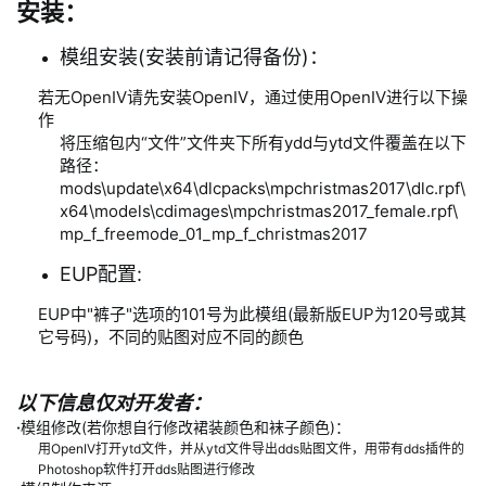
安装：
模组安装(安装前请记得备份)：
若无
OpenIV
请先安装OpenIV，通过使用OpenIV进行以下操
作
将压缩包内“文件”文件夹下所有ydd与ytd文件覆盖在以下
路径：
mods\update\x64\dlcpacks\mpchristmas2017\dlc.rpf\
x64\models\cdimages\mpchristmas2017_female.rpf\
mp_f_freemode_01_mp_f_christmas2017
EUP配置:
EUP中"裤子"选项的101号为此模组(最新版EUP为120号或其
它号码)，不同的贴图对应不同的颜色
以下信息仅对开发者：
·
模组修改(若你想自行修改裙装颜色和袜子颜色)：
用OpenIV打开ytd文件，并从ytd文件导出dds贴图文件，用带有dds插件的
Photoshop软件打开dds贴图进行修改