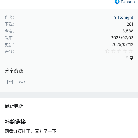
反
Pansen
馈
：
作者
YTtonight
下载
281
查看
3,538
发布
2025/07/03
更新
2025/07/12
0
评分
0 星
分享资源
邮件
链接
最新更新
补给链接
网盘链接挂了，又补了一下