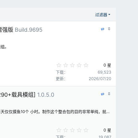
过滤器
特
置
持增强版
Build.9695
色
顶
模组。
0
0 星
.
下载
69,523
0
更新
2026/07/20
0
星
特
置
90+载具模组]
1.0.5.0
色
顶
欢迎使用本整合。该整合共耗时一个月制作完成，本人平均每天仅仅摸鱼10个 小时。制作这个整合包的目的非常单纯，就是为了“圈钱”，所以整合包内包含了 大量需要密钥的插件。如果您更喜欢白嫖的话，您现在就可以
0
0 星
.
下载
19,087