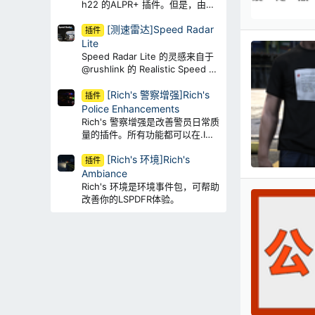
要密钥的插件。如果您更喜欢白嫖
h22 的ALPR+ 插件。但是，由于
的话，您现在就可以
FPS丢失问题，作者决定为 LSPD
[测速雷达]Speed Radar
FR 开发新的 ALPR 插件。
插件
Lite
Speed Radar Lite 的灵感来自于
@rushlink 的 Realistic Speed Ra
dar 插件。但是，由于FPS丢失问
[Rich's 警察增强]Rich's
题，作者决定为 LSPDFR 开发新
插件
的 ALPR 插件。
Police Enhancements
Rich's 警察增强是改善警员日常质
量的插件。所有功能都可以在.INI
文件中启用/禁用，因此你可以自
[Rich's 环境]Rich's
行绝对使用（或不使用）任意功
插件
能。
Ambiance
Rich's 环境是环境事件包，可帮助
改善你的LSPDFR体验。