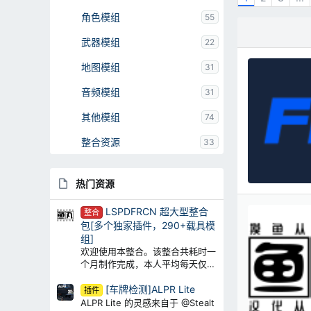
角色模组
55
武器模组
22
地图模组
31
音频模组
31
其他模组
74
整合资源
33
热门资源
LSPDFRCN 超大型整合
整合
包[多个独家插件，290+载具模
组]
欢迎使用本整合。该整合共耗时一
个月制作完成，本人平均每天仅仅
摸鱼10个 小时。制作这个整合包
[车牌检测]ALPR Lite
的目的非常单纯，就是为了“圈
插件
钱”，所以整合包内包含了 大量需
ALPR Lite 的灵感来自于 @Stealt