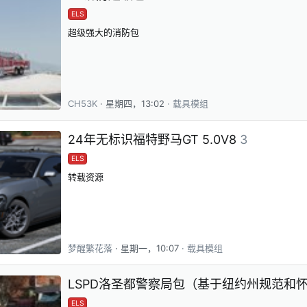
ELS
超级强大的消防包
CH53K
星期四，13:02
载具模组
24年无标识福特野马GT 5.0V8
3
ELS
转载资源
梦醒繁花落
星期一，10:07
载具模组
LSPD洛圣都警察局包（基于纽约州规范和
ELS