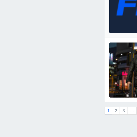
1
2
3
...