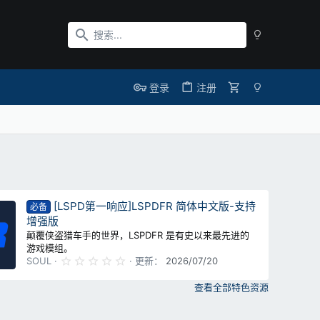
登录
注册
[LSPD第一响应]LSPDFR 简体中文版-支持
必备
增强版
颠覆侠盗猎车手的世界，LSPDFR 是有史以来最先进的
游戏模组。
0
SOUL
更新：
2026/07/20
.
0
查看全部特色资源
0
星