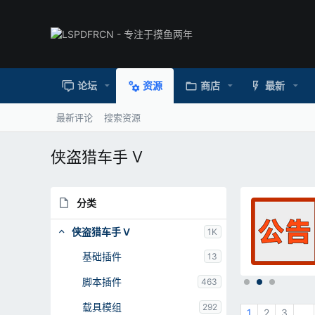
论坛
资源
商店
最新
最新评论
搜索资源
侠盗猎车手 V
LSPDFRCN 超大型整合包[多个独家插
分类
整合
件，290+载具模组]
侠盗猎车手 V
欢迎使用本整合。该整合共耗时一个月制作完成，本人
1K
平均每天仅仅摸鱼10个 小时。制作这个整合包的目的
0
基础插件
13
非常单纯，就是为了“圈钱”，所以整合包内包含了 大量
SOUL
更新：
2025/07/27
.
需要密钥的插件。如果您更喜欢白嫖的话，您现在就可
0
脚本插件
463
以
0
星
载具模组
292
1
2
3
...