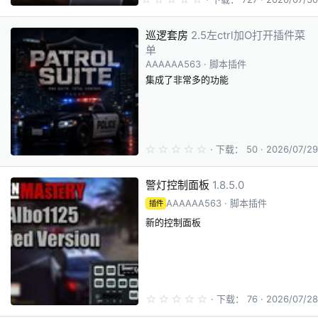
.
0
0
巡逻套房
2.5左ctrl加O打开插件菜
星
单
AAAAAA563
脚本插件
集成了非常多的功能
0
下载
50
2026/07/29
.
0
0
警灯控制面板
1.8.5.0
星
AAAAAA563
脚本插件
插件
新的控制面板
0
下载
76
2026/07/28
.
0