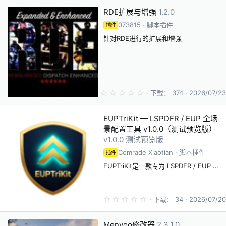
0
RDE扩展与增强
1.2.0
星
073815
脚本插件
插件
针对RDE进行的扩展和增强
0
下载
374
2026/07/23
.
0
0
EUPTriKit — LSPDFR / EUP 全场
星
景配置工具 v1.0.0（测试预览版）
v1.0.0 测试预览版
Comrade Xiaotian
脚本插件
插件
EUPTriKit是一款专为 LSPDFR / EUP 玩家与 Mod 作者打造的Windows 桌面配置工具
0
下载
34
2026/07/20
.
0
0
Menyoo修改器
2.3.1.0