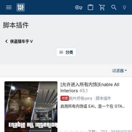
脚本插件
侠盗猎车手 V
分类
过滤器
[允许进入所有内饰]Enable All
Interiors
45.1
枫叶终极qwq
脚本插件
前置
启用所有内饰或 EAI，是一个在 GTAV 中启用所有内饰的模组
0
下载
727
2026/07/30