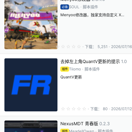
星
SOUL
脚本插件
必备
Menyoo修改器，独家支持自定义 XML 列表刷车
0
下载
5,251
2026/07/16
.
0
0
去掉左上角QuantV更新的提示
1.0
星
Tiiomo
脚本插件
插件
QuantV更新
0
下载
80
2026/07/12
.
0
0
NexusMDT 青春版
0.2.3
星
MeadellOwen
脚本插件
插件