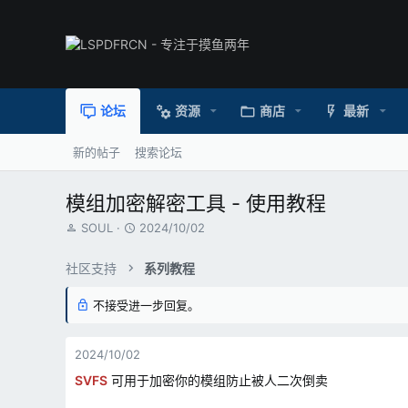
论坛
资源
商店
最新
新的帖子
搜索论坛
模组加密解密工具 - 使用教程
主
开
SOUL
2024/10/02
题
始
发
时
社区支持
系列教程
起
间
人
不接受进一步回复。
2024/10/02
SVFS
可用于加密你的模组防止被人二次倒卖