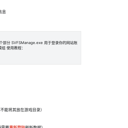
信息
部分 SVFSManage.exe 用于登录你的网站账
密模组 使用教程：
不能将其放在游戏目录）
源需要
重新登陆
刷新数据）​