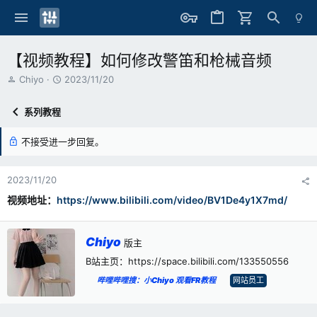
【视频教程】如何修改警笛和枪械音频
主
开
Chiyo
2023/11/20
题
始
发
时
系列教程
起
间
人
不接受进一步回复。
2023/11/20
视频地址：
https://www.bilibili.com/video/BV1De4y1X7md/
撰
Chiyo
版主
写
B站主页：https://space.bilibili.com/133550556
者
哔哩哔哩搜：小Chiyo 观看FR教程
网站员工