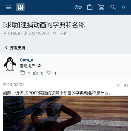
[求助]逮捕动画的字典和名称
主
开
标
Cata_a
2024/03/01
求助
题
始
签
发
时
开发支持
起
间
人
Cata_a
普通用户
1
0
1
2024/03/01
#1
如题，请问LSPDFR原版的这两个动画的字典和名称是什么。