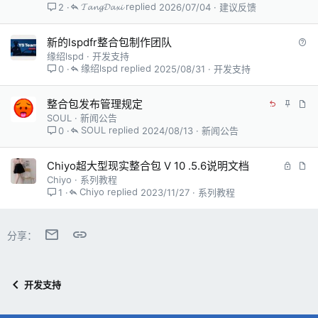
𝓣𝓪𝓷𝓰𝓓𝓪𝔁𝓲
2026/07/04
建议反馈
2
问
新的lspdfr整合包制作团队
题
缘绍lspd
开发支持
缘绍lspd
2025/08/31
开发支持
0
全
置
文
整合包发布管理规定
局
顶
章
SOUL
新闻公告
置
SOUL
2024/08/13
新闻公告
0
顶
锁
文
Chiyo超大型现实整合包 V 10 .5.6说明文档
定
章
Chiyo
系列教程
Chiyo
2023/11/27
系列教程
1
邮件
链接
分享：
开发支持