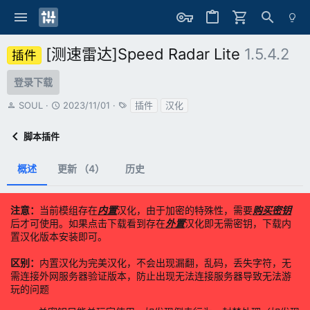
[测速雷达]Speed Radar Lite
1.5.4.2
插件
登录下载
作
创
标
SOUL
2023/11/01
插件
汉化
者
建
签
日
脚本插件
期
概述
更新 （4）
历史
注意：
当前模组存在
内置
汉化，由于加密的特殊性，需要
购买密钥
后才可使用。如果点击下载看到存在
外置
汉化即无需密钥，下载内
置汉化版本安装即可。
区别：
内置汉化为完美汉化，不会出现漏翻，乱码，丢失字符，无
需连接外网服务器验证版本，防止出现无法连接服务器导致无法游
玩的问题