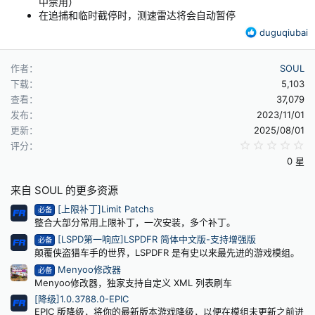
中禁用）
在追捕和临时截停时，测速雷达将会自动暂停
反
duguqiubai
馈
：
作者
SOUL
下载
5,103
查看
37,079
发布
2023/11/01
更新
2025/08/01
0
评分
0 星
来自 SOUL 的更多资源
[上限补丁]Limit Patchs
必备
整合大部分常用上限补丁，一次安装，多个补丁。
[LSPD第一响应]LSPDFR 简体中文版-支持增强版
必备
颠覆侠盗猎车手的世界，LSPDFR 是有史以来最先进的游戏模组。
Menyoo修改器
必备
Menyoo修改器，独家支持自定义 XML 列表刷车
[降级]1.0.3788.0-EPIC
EPIC 版降级，将你的最新版本游戏降级，以便在模组未更新之前进