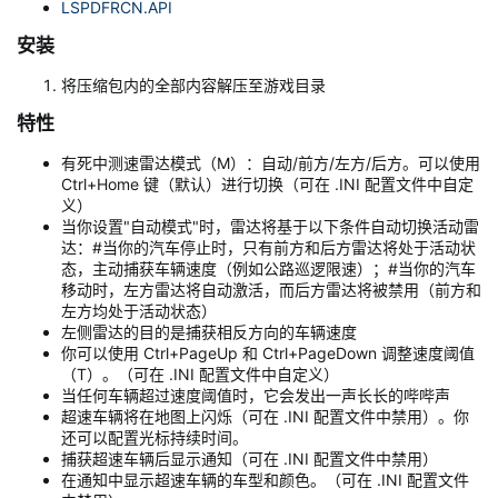
LSPDFRCN.API
安装​
将压缩包内的全部内容解压至游戏目录
特性​
有死中测速雷达模式（M）：自动/前方/左方/后方。可以使用
Ctrl+Home 键（默认）进行切换（可在 .INI 配置文件中自定
义）
当你设置"自动模式"时，雷达将基于以下条件自动切换活动雷
达：#当你的汽车停止时，只有前方和后方雷达将处于活动状
态，主动捕获车辆速度（例如公路巡逻限速）；#当你的汽车
移动时，左方雷达将自动激活，而后方雷达将被禁用（前方和
左方均处于活动状态）
左侧雷达的目的是捕获相反方向的车辆速度
你可以使用 Ctrl+PageUp 和 Ctrl+PageDown 调整速度阈值
（T）。（可在 .INI 配置文件中自定义）
当任何车辆超过速度阈值时，它会发出一声长长的哔哔声
超速车辆将在地图上闪烁（可在 .INI 配置文件中禁用）。你
还可以配置光标持续时间。
捕获超速车辆后显示通知（可在 .INI 配置文件中禁用）
在通知中显示超速车辆的车型和颜色。（可在 .INI 配置文件