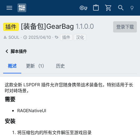
[装备包]GearBag
1.1.0.0
插件
登录下载
作
创
标
SOUL
2025/04/10
插件
汉化
者
建
签
日
脚本插件
期
概述
更新 （1）
历史
这款全新 LSPDFR 插件允许您随身携带战术装备包，特别适用于长
时对峙场景，
需要​
RAGENativeUI
安装​
将压缩包内的所有文件解压至游戏目录